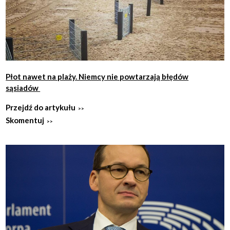
Płot nawet na plaży. Niemcy nie powtarzają błędów
sąsiadów
Przejdź do artykułu
Skomentuj