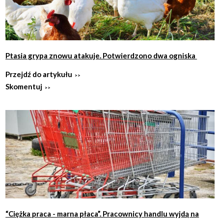
Ptasia grypa znowu atakuje. Potwierdzono dwa ogniska
Przejdź do artykułu
Skomentuj
“Ciężka praca - marna płaca”. Pracownicy handlu wyjdą na