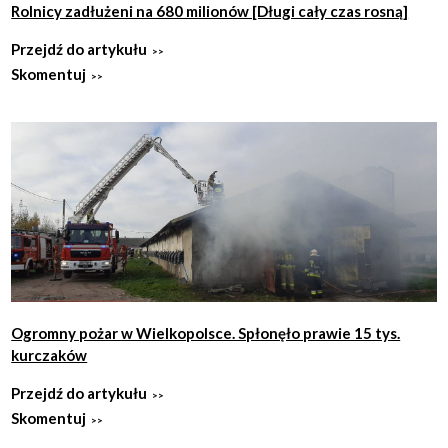
Rolnicy zadłużeni na 680 milionów [Długi cały czas rosną]
Przejdź do artykułu
Skomentuj
Ogromny pożar w Wielkopolsce. Spłonęło prawie 15 tys.
kurczaków
Przejdź do artykułu
Skomentuj