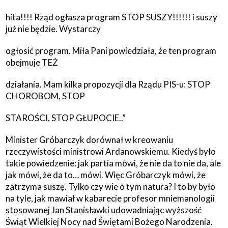
hita!!!! Rząd ogłasza program STOP SUSZY!!!!!! i suszy
już nie będzie. Wystarczy
ogłosić program. Miła Pani powiedziała, że ten program
obejmuje TEŻ
działania. Mam kilka propozycji dla Rządu PIS-u: STOP
CHOROBOM, STOP
STAROŚCI, STOP GŁUPOCIE..”
Minister Gróbarczyk dorównał w kreowaniu
rzeczywistości ministrowi Ardanowskiemu. Kiedyś było
takie powiedzenie: jak partia mówi, że nie da to nie da, ale
jak mówi, że da to… mówi. Więc Gróbarczyk mówi, że
zatrzyma suszę. Tylko czy wie o tym natura? I to by było
na tyle, jak mawiał w kabarecie profesor mniemanologii
stosowanej Jan Stanisławki udowadniając wyższość
Świąt Wielkiej Nocy nad Świętami Bożego Narodzenia.