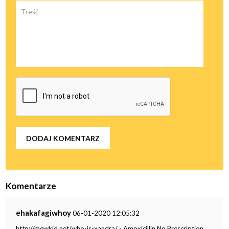
Komentarze
ehakafagiwhoy
06-01-2020 12:05:32
http://mewkid.net/who-is-xandra/ - Amoxicillin No Prescription