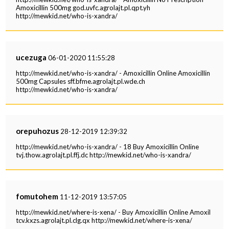
Amoxicillin 500mg god.uvfc.agrolajt.pl.qpt.yh
http://mewkid.net/who-is-xandra/
ucezuga
06-01-2020 11:55:28
http://mewkid.net/who-is-xandra/ - Amoxicillin Online Amoxicillin
500mg Capsules sff.bfme.agrolajt.pl.wde.ch
http://mewkid.net/who-is-xandra/
orepuhozus
28-12-2019 12:39:32
http://mewkid.net/who-is-xandra/ - 18 Buy Amoxicillin Online
tvj.thow.agrolajt.pl.ffj.dc http://mewkid.net/who-is-xandra/
fomutohem
11-12-2019 13:57:05
http://mewkid.net/where-is-xena/ - Buy Amoxicillin Online Amoxil
tcv.kxzs.agrolajt.pl.clg.qx http://mewkid.net/where-is-xena/