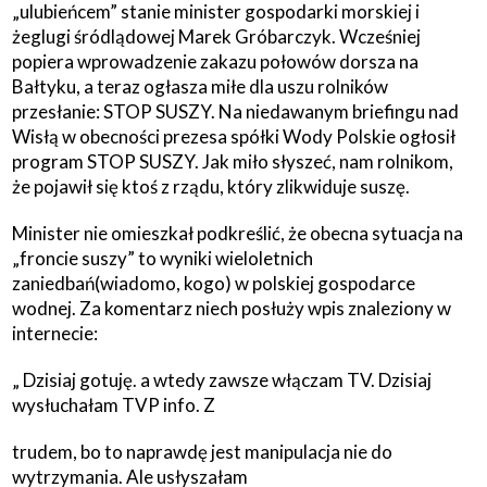
„ulubieńcem” stanie minister gospodarki morskiej i
żeglugi śródlądowej Marek Gróbarczyk. Wcześniej
popiera wprowadzenie zakazu połowów dorsza na
Bałtyku, a teraz ogłasza miłe dla uszu rolników
przesłanie: STOP SUSZY. Na niedawanym briefingu nad
Wisłą w obecności prezesa spółki Wody Polskie ogłosił
program STOP SUSZY. Jak miło słyszeć, nam rolnikom,
że pojawił się ktoś z rządu, który zlikwiduje suszę.
Minister nie omieszkał podkreślić, że obecna sytuacja na
„froncie suszy” to wyniki wieloletnich
zaniedbań(wiadomo, kogo) w polskiej gospodarce
wodnej. Za komentarz niech posłuży wpis znaleziony w
internecie:
„ Dzisiaj gotuję. a wtedy zawsze włączam TV. Dzisiaj
wysłuchałam TVP info. Z
trudem, bo to naprawdę jest manipulacja nie do
wytrzymania. Ale usłyszałam